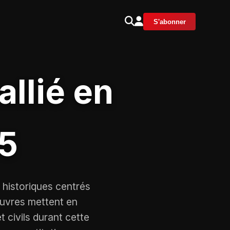
S'abonner
llié en
5
 historiques centrés
œuvres mettent en
t civils durant cette