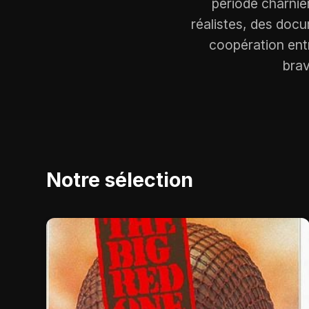
période charniè
réalistes, des docu
coopération entr
brav
Notre sélection