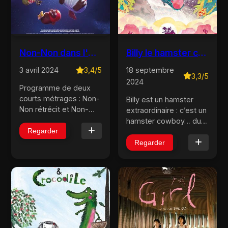
Non-Non dans l'espace
Billy le hamster cowboy
3 avril 2024
3,4/5
18 septembre
3,3/5
2024
Programme de deux
courts métrages : Non-
Billy est un hamster
Non rétrécit et Non-
extraordinaire : c’est un
Non dans l’espace....
hamster cowboy… du
Regarder
moins, il rêve de le
devenir ! Pour
Regarder
commencer, il faut un
vrai chapeau de
cowboy et deux ami·es
intrépides : Suzie et
Jean-Clau...