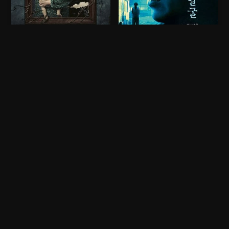
Nightborn
The Ugly
22 juillet 2026
3,1/5
29 juillet 2026
3,1/5
Rêvant de construire
Aveugle de naissance,
une vie de famille
un maître artisan,
paisible, Saga et son
admiré pour la beauté
mari Jon s’installent
des sceaux qu’il grave,
dans la maison où elle
vit reclus avec son fils
Regarder
Regarder
a passé une grande
unique. Mais cette paix
partie de son enfance,
vole en éclats lorsque
au cœur de la forêt
les ossements de sa
finlandaise. Mais dès l...
femme, disparue...