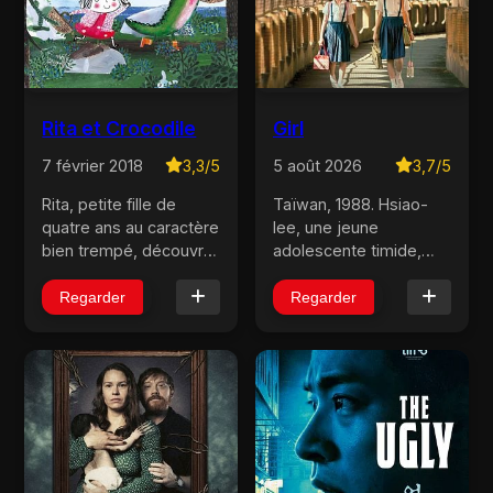
Rita et Crocodile
Girl
7 février 2018
3,3/5
5 août 2026
3,7/5
Rita, petite fille de
Taïwan, 1988. Hsiao-
quatre ans au caractère
lee, une jeune
bien trempé, découvre
adolescente timide,
le monde en
peine à trouver sa
compagnie de son
place au sein de sa
Regarder
Regarder
fidèle ami, Crocodile
famille
qui vit dans une
dysfonctionnelle. Elle
baignoire et qui ne
voit sa vie bouleversée
pense qu’à manger
par sa rencontre avec
comme tout bon croc...
Li-li, une jeune fille viv...