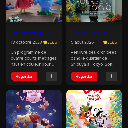
Les Tourouges et les Toubleus
Des Fleurs pour Tokyo
18 octobre 2023
3,3/5
5 août 2026
3,3/5
Un programme de
Ren livre des orchidées
quatre courts métrages
dans le quartier de
haut en couleur pour
Shibuya à Tokyo. Son
triompher des
père Hajime passe sa
différences ! Sur une
vie à dessiner des
Regarder
Regarder
lointaine planète,
foyers pour les autres,
Édouard et Jeannette,
jamais pour eux. Un
un Toubleu et une
jour, par hasard, une
Tourouge, tombent
livraison les remet face
amoureux.
...
Malheureusem...