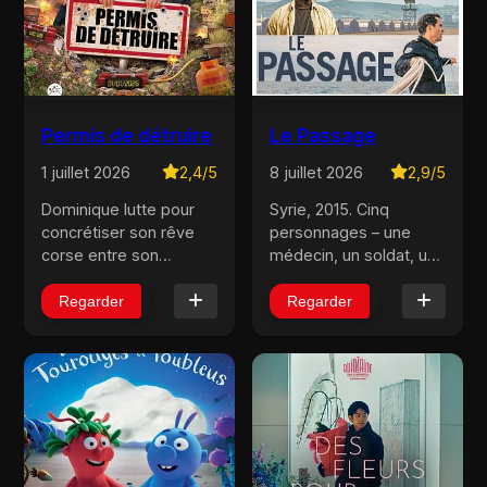
Permis de détruire
Le Passage
1 juillet 2026
2,4/5
8 juillet 2026
2,9/5
Dominique lutte pour
Syrie, 2015. Cinq
concrétiser son rêve
personnages – une
corse entre son
médecin, un soldat, un
cabinet médical en
passeur, un poète, un
chantier et son combat
sauveteur – voient
Regarder
Regarder
contre une centrale
leurs destins se mêler
électrique
dans un périple de tous
controversée. Quand
les dangers sur le
Olivier, son ami
chemin vers la liberté....
psychanalyste en plein
divo...