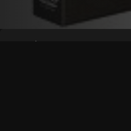
Synopsis
Le meilleur moyen de voir Lidice - Film 2011 - Allo
publicité pour un confort maximum.
OPTIONS DE LECTURE
Player 1:
wiflix