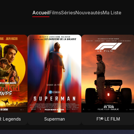
Accueil
Films
Séries
Nouveautés
Ma Liste
d: Legends
Superman
F1® LE FILM