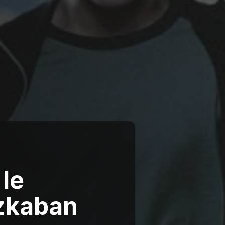
 le
Azkaban