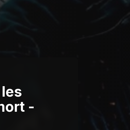
 les
mort -